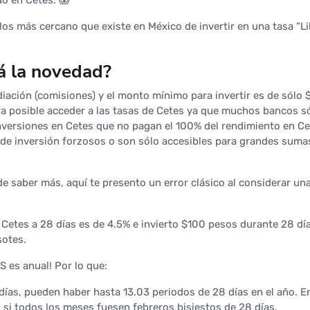
 los más cercano que existe en México de invertir en una tasa “L
á la novedad?
iación (comisiones) y el monto mínimo para invertir es de sólo 
a posible acceder a las tasas de Cetes ya que muchos bancos s
nversiones en Cetes que no pagan el 100% del rendimiento en Ce
de inversión forzosos o son sólo accesibles para grandes suma
e saber más, aquí te presento un error clásico al considerar un
 Cetes a 28 días es de 4.5% e invierto $100 pesos durante 28 dí
sotes.
S es anual! Por lo que:
días, pueden haber hasta 13.03 periodos de 28 días en el año. En
 si todos los meses fuesen febreros bisiestos de 28 días.