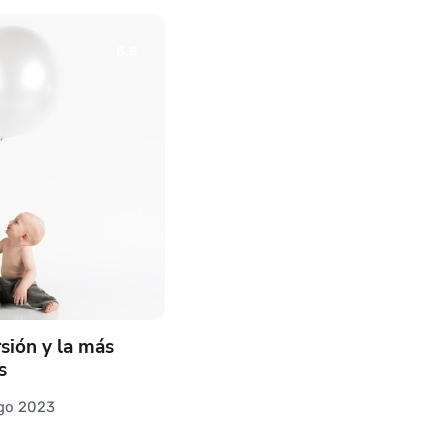
8.5
sión y la más
s
go 2023