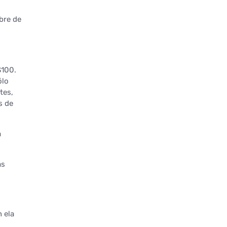
ibre de
$100.
ólo
tes,
s de
a
as
 ela